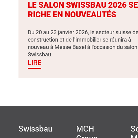
LE SALON SWISSBAU 2026 S
RICHE EN NOUVEAUTÉS
Du 20 au 23 janvier 2026, le secteur suisse de
construction et de l’immobilier se réunira à
nouveau à Messe Basel à l’occasion du salon
Swissbau.
LIRE
Swissbau
MCH
So