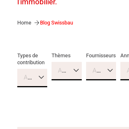
l'immobilier.
Home
Blog Swissbau
Types de
Thèmes
Fournisseurs
An
contribution
Aucune sélection
Aucune sélec
Aucune sélection