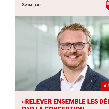
Swissbau
A 
«RELEVER ENSEMBLE LES DÉ