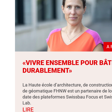
A 
«VIVRE ENSEMBLE POUR BÂT
DURABLEMENT»
La Haute école d’architecture, de constructio
de géomatique FHNW est un partenaire de l
date des plateformes Swissbau Focus et Sw
Lab.
LIRE