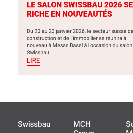
LE SALON SWISSBAU 2026 S
RICHE EN NOUVEAUTÉS
Du 20 au 23 janvier 2026, le secteur suisse de
construction et de l’immobilier se réunira à
nouveau à Messe Basel à l’occasion du salon
Swissbau.
LIRE
Swissbau
MCH
So