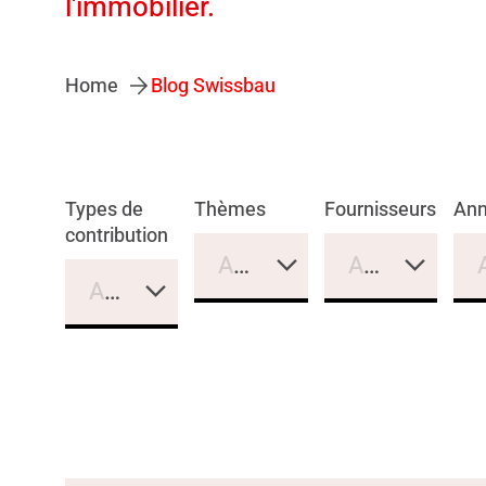
l'immobilier.
Home
Blog Swissbau
Types de
Thèmes
Fournisseurs
An
contribution
Aucune sélection
Aucune sélec
Aucune sélection