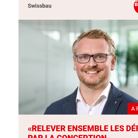
Swissbau
A 
«RELEVER ENSEMBLE LES DÉ