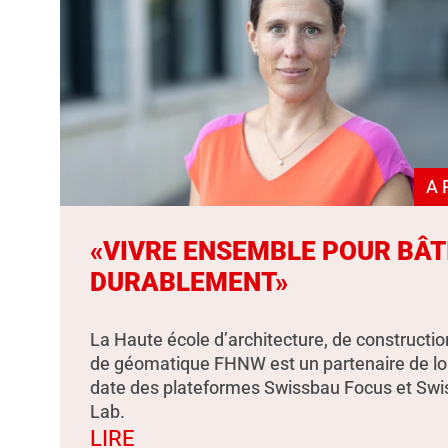
A 
«VIVRE ENSEMBLE POUR BÂT
DURABLEMENT»
La Haute école d’architecture, de constructio
de géomatique FHNW est un partenaire de l
date des plateformes Swissbau Focus et Sw
Lab.
LIRE