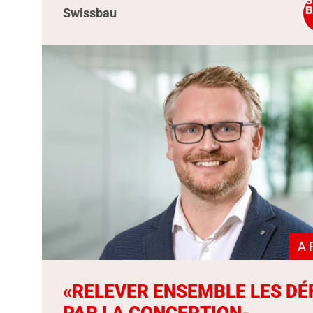
Swissbau
A 
«RELEVER ENSEMBLE LES DÉ