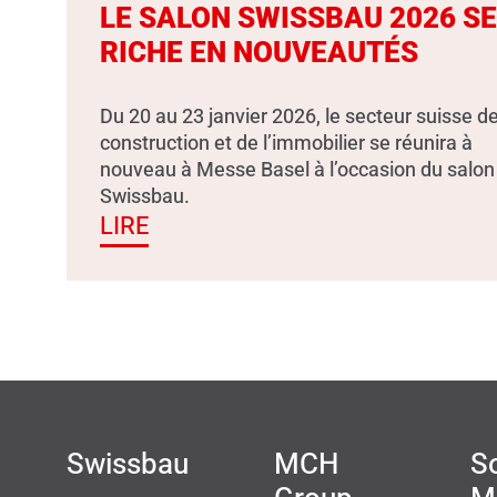
LE SALON SWISSBAU 2026 S
RICHE EN NOUVEAUTÉS
Du 20 au 23 janvier 2026, le secteur suisse de
construction et de l’immobilier se réunira à
nouveau à Messe Basel à l’occasion du salon
Swissbau.
LIRE
Swissbau
MCH
So