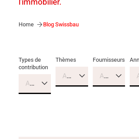
l'immobilier.
Home
Blog Swissbau
Types de
Thèmes
Fournisseurs
An
contribution
Aucune sélection
Aucune sélec
Aucune sélection