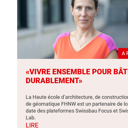
A 
«VIVRE ENSEMBLE POUR BÂT
DURABLEMENT»
La Haute école d’architecture, de constructio
de géomatique FHNW est un partenaire de l
date des plateformes Swissbau Focus et Sw
Lab.
LIRE