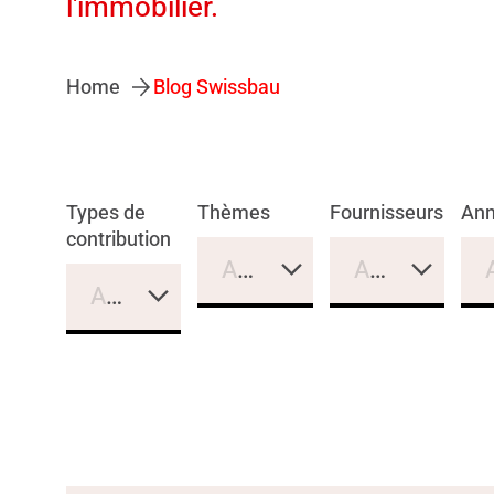
l'immobilier.
Home
Blog Swissbau
Types de
Thèmes
Fournisseurs
An
contribution
Aucune sélection
Aucune sélec
Aucune sélection