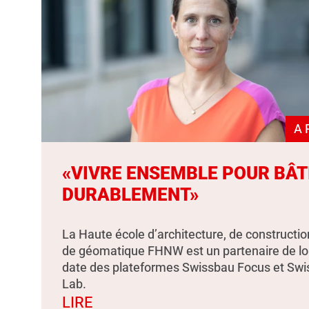
A 
«VIVRE ENSEMBLE POUR BÂT
DURABLEMENT»
La Haute école d’architecture, de constructio
de géomatique FHNW est un partenaire de l
date des plateformes Swissbau Focus et Sw
Lab.
LIRE