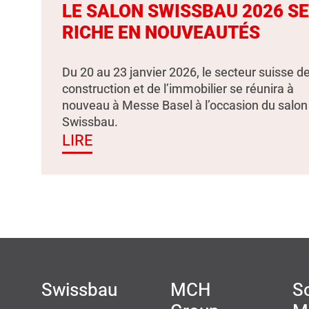
LE SALON SWISSBAU 2026 S
RICHE EN NOUVEAUTÉS
Du 20 au 23 janvier 2026, le secteur suisse de
construction et de l’immobilier se réunira à
nouveau à Messe Basel à l’occasion du salon
Swissbau.
LIRE
Swissbau
MCH
So