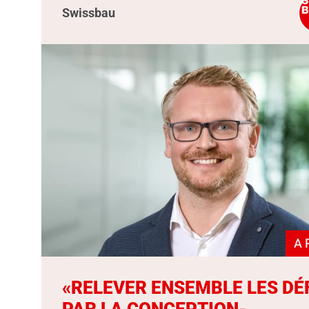
Swissbau
A 
«RELEVER ENSEMBLE LES DÉ