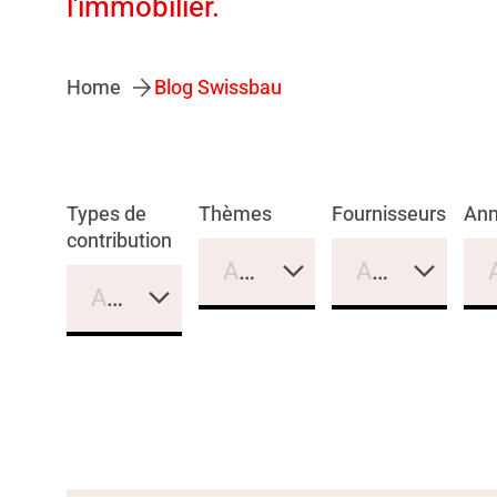
l'immobilier.
Home
Blog Swissbau
Types de
Thèmes
Fournisseurs
An
contribution
Aucune sélection
Aucune sélec
Aucune sélection