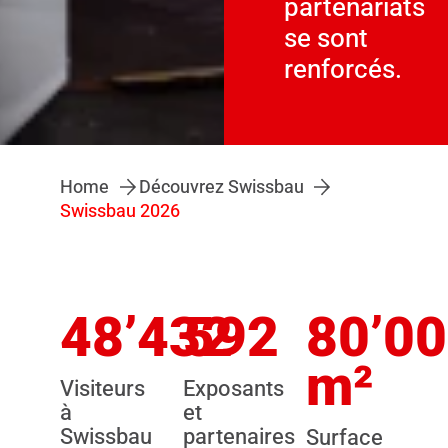
partenariats
se sont
renforcés.
Home
Découvrez Swissbau
Swissbau 2026
48’432
592
80’0
m²
Visiteurs
Exposants
à
et
Swissbau
partenaires
Surface