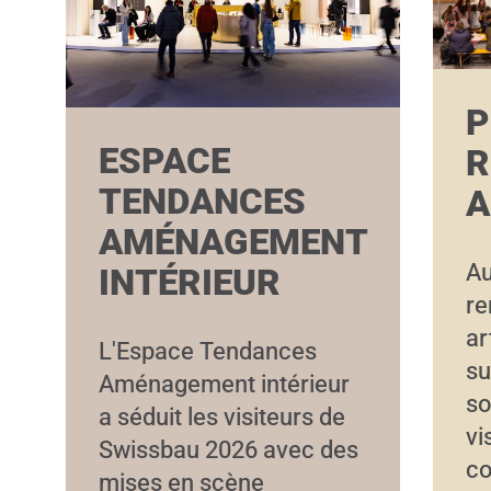
P
ESPACE
R
TENDANCES
A
AMÉNAGEMENT
Au
INTÉRIEUR
re
ar
L'Espace Tendances
su
Aménagement intérieur
so
a séduit les visiteurs de
vi
Swissbau 2026 avec des
co
mises en scène