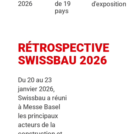
2026
de 19
d'exposition
pays
RÉTROSPECTIVE
SWISSBAU 2026
Du 20 au 23
janvier 2026,
Swissbau a réuni
This content is
à Messe Basel
not displayed,
les principaux
because you
acteurs de la
have not given
construction et
your consent.