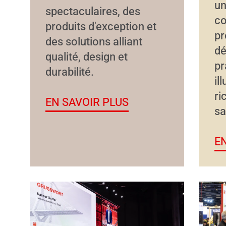
un
spectaculaires, des
co
produits d'exception et
pr
des solutions alliant
dé
qualité, design et
pr
durabilité.
il
ri
EN SAVOIR PLUS
sa
E