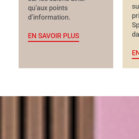
su
qu’aux points
pr
d’information.
Sp
da
EN SAVOIR PLUS
E