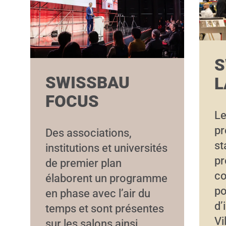
S
SWISSBAU
L
FOCUS
Le
pr
Des associations,
st
institutions et universités
pr
de premier plan
c
élaborent un programme
po
en phase avec l’air du
d’
temps et sont présentes
Vi
sur les salons ainsi