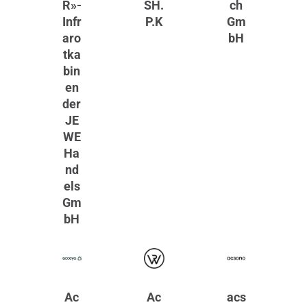
R»-
SH.
ch
Infr
P.K
Gm
aro
bH
tka
bin
en
der
JE
WE
Ha
nd
els
Gm
bH
Ac
Ac
acs