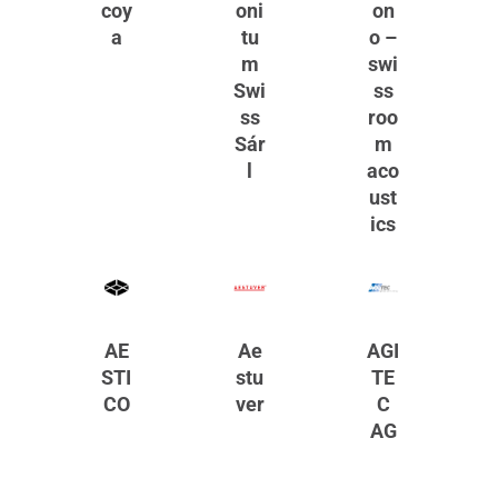
coy
oni
on
a
tu
o –
m
swi
Swi
ss
ss
roo
Sár
m
l
aco
ust
ics
AE
Ae
AGI
STI
stu
TE
CO
ver
C
AG