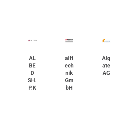
AL
alft
Alg
BE
ech
ate
D
nik
AG
SH.
Gm
P.K
bH