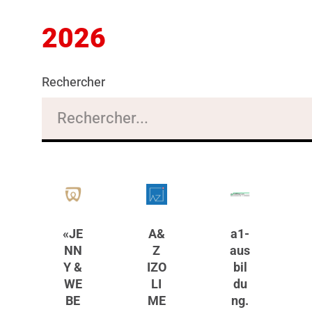
2026
Rechercher
«JE
A&
a1-
NN
Z
aus
Y &
IZO
bil
WE
LI
du
BE
ME
ng.