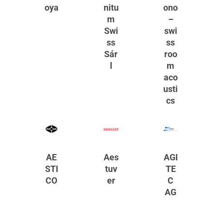
oya
nitu
ono
m
–
Swi
swi
ss
ss
Sár
roo
l
m
aco
usti
cs
AE
Aes
AGI
STI
tuv
TE
CO
er
C
AG