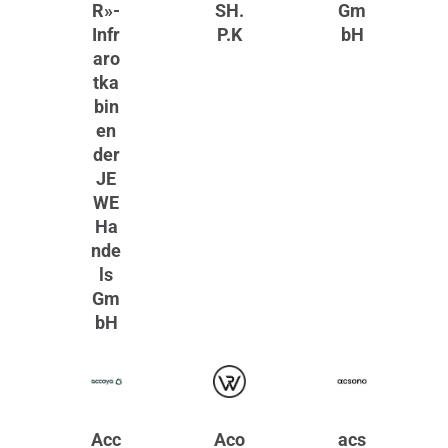
R»-
SH.
Gm
Infr
P.K
bH
aro
tka
bin
en
der
JE
WE
Ha
nde
ls
Gm
bH
Acc
Aco
acs