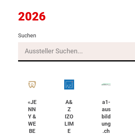
2026
Suchen
«JE
A&
a1-
NN
Z
aus
Y &
IZO
bild
WE
LIM
ung
BE
E
.ch