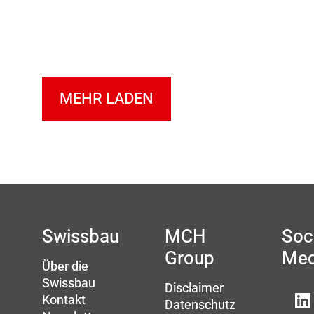
MEHR LADEN
Swissbau
MCH
Soc
Group
Med
Über die
Swissbau
Disclaimer
Kontakt
Datenschutz