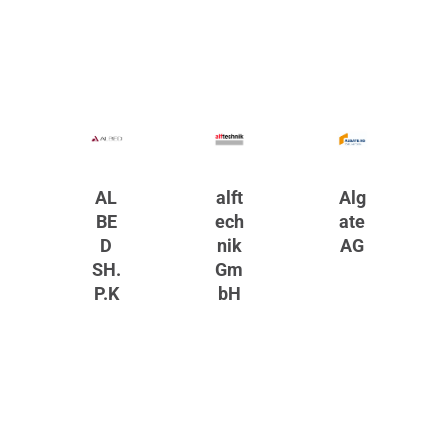
AL
alft
Alg
BE
ech
ate
D
nik
AG
SH.
Gm
P.K
bH