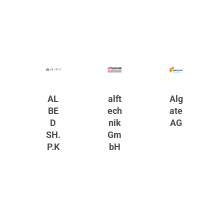
AL
alft
Alg
BE
ech
ate
D
nik
AG
SH.
Gm
P.K
bH