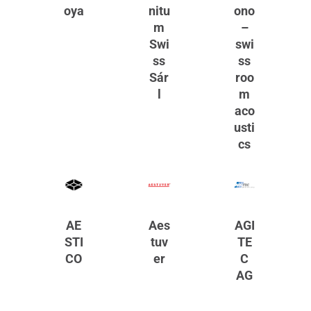
oya
nitu
ono
m
–
Swi
swi
ss
ss
Sár
roo
l
m
aco
usti
cs
AE
Aes
AGI
STI
tuv
TE
CO
er
C
AG