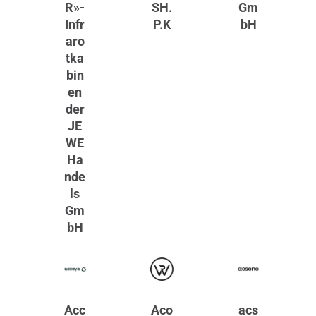
R»-
SH.
Gm
Infr
P.K
bH
aro
tka
bin
en
der
JE
WE
Ha
nde
ls
Gm
bH
Acc
Aco
acs