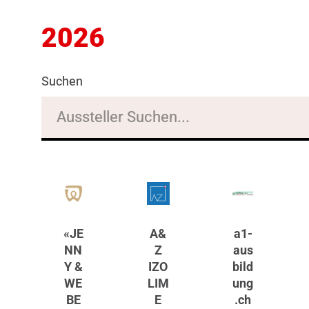
2026
Suchen
«JE
A&
a1-
NN
Z
aus
Y &
IZO
bild
WE
LIM
ung
BE
E
.ch