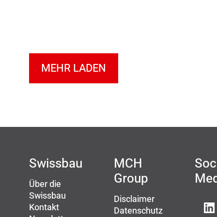
MEHR LADEN
Swissbau
MCH
Soc
Group
Med
Über die
Swissbau
Disclaimer
Kontakt
Datenschutz